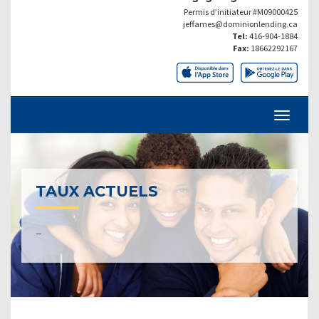
Permis d’initiateur #M09000425
jeffames@dominionlending.ca
Tel:
416-904-1884
Fax:
18662292167
TAUX ACTUELS
–