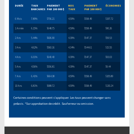
DURÉE
TAUX
PAIEMENT
NOS
PAIEMENT
ÉCONOMIES
BANCAIRES
PAR 100 000 $
TAUX
PAR 100 000 $
6 Mois
7.89%
$756.21
4.59%
$558.49
$197.72
1 Année
6.15%
$648.75
4.59%
$558.49
$90.26
2 Ans
5.44%
$606.90
4.39%
$547.37
$59.53
3 Ans
4.62%
$560.16
4.34%
$544.61
$15.55
4 Ans
6.01%
$640.40
4.39%
$547.37
$93.03
5 Ans
4.56%
$556.81
4.39%
$547.37
$9.44
7 Ans
6.41%
$664.38
4.59%
$558.49
$105.89
10 Ans
6.81%
$688.72
4.59%
$558.49
$130.24
Certaines conditions peuvent s'appliquer. Les taux peuvent changer sans
préavis. *Sur approbation de crédit. Sauf erreur ou omission.