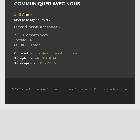
COMMUNIQUER AVEC NOUS
Jeff Ames
Mortgage Agent Level 2
Permis d’initiateur #M09000425
201 - 8 Sampson Mews
Toronto, ON
M3C 0H5, Canada
Courriel:
jeffames@dominionlending.ca
Téléphone:
416-904-1884
Télécopieur:
18662292167
© 2026 Centres Hypothécaires Dominion
Conditions d’utilisation
|
Politique de confidentialité