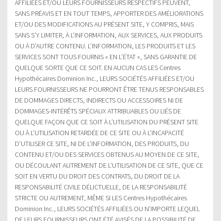
AFFILIÉES ET/OU LEURS FOURNISSEURS RESPECTIFS PEUVENT,
SANS PRÉAVIS ET EN TOUT TEMPS, APPORTER DES AMÉLIORATIONS
ET/OU DES MODIFICATIONS AU PRÉSENT SITE, Y COMPRIS, MAIS
SANS S’Y LIMITER, À L’INFORMATION, AUX SERVICES, AUX PRODUITS
OU À D’AUTRE CONTENU. L’INFORMATION, LES PRODUITS ET LES
SERVICES SONT TOUS FOURNIS « EN L’ÉTAT », SANS GARANTIE DE
QUELQUE SORTE QUE CE SOIT. EN AUCUN CAS LES Centres
Hypothécaires Dominion Inc., LEURS SOCIÉTÉS AFFILIÉES ET/OU
LEURS FOURNISSEURS NE POURRONT ÊTRE TENUS RESPONSABLES
DE DOMMAGES DIRECTS, INDIRECTS OU ACCESSOIRES NI DE
DOMMAGES-INTÉRÊTS SPÉCIAUX ATTRIBUABLES OU LIÉS DE
QUELQUE FAÇON QUE CE SOIT À L’UTILISATION DU PRÉSENT SITE
OU À L’UTILISATION RETARDÉE DE CE SITE OU À L’INCAPACITÉ
D’UTILISER CE SITE, NI DE L’INFORMATION, DES PRODUITS, DU
CONTENU ET/OU DES SERVICES OBTENUS AU MOYEN DE CE SITE,
OU DÉCOULANT AUTREMENT DE L’UTILISATION DE CE SITE, QUE CE
SOIT EN VERTU DU DROIT DES CONTRATS, DU DROIT DE LA
RESPONSABILITÉ CIVILE DÉLICTUELLE, DE LA RESPONSABILITÉ
STRICTE OU AUTREMENT, MÊME SI LES Centres Hypothécaires
Dominion Inc., LEURS SOCIÉTÉS AFFILIÉES OU N’IMPORTE LEQUEL
DE LEURS FOURNISSEURS ONT ÉTÉ AVISÉS DE LA POSSIBILITÉ DE